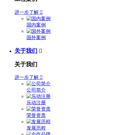
进一步了解

国内案例
国外案例
关于我们

关于我们
进一步了解

公司简介
乐动注册
荣誉资质
发展历程