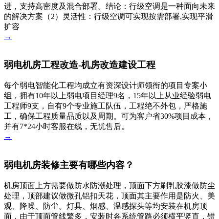
进，支持高密度及混合部署。结论：行级空调是一种面向未来
的解决方案（2）灵活性：行级空调可实现按需部署,实现平滑
扩容
→
弱电机房工程改造-机房改造建设工程
每个弱电智能化工程均成立有资深设计师领衔的项目专案小
组，拥有10年以上弱电项目经理9名，15年以上从业经验弱电
工程师9支，自有9个专业施工队伍，工程绝不外包，严格施
工，确保工程质量品质以及周期。可为客户省30%项目成本，
并有7*24小时客服在线，无忧售后。
→
弱电机房装修主要有哪些内容？
机房顶面上方需要做防水防潮处理，顶面下方刷乳胶漆做防尘
处理，顶部建议做微孔铝扣天花，顶面其主要作用是防火、美
观、降噪、防尘。灯具、烟感、温感探头等均安装在机房顶
面，由于顶面管线繁多，安装时各系统管路必须横平竖直，错