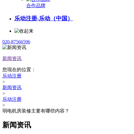
合作品牌
乐动注册-乐动（中国）
020-87566596
新闻资讯
您现在的位置：
乐动注册
>
新闻资讯
>
乐动注册
>
弱电机房装修主要有哪些内容？
新闻资讯