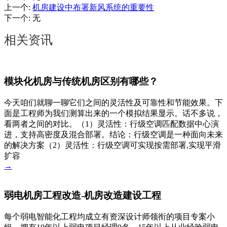
上一个
:
机房建设中布署新风系统的重要性
下一个
:
无
相关资讯
模块化机房与传统机房区别有哪些？
今天咱们就聊一聊它们之间的灵活性及可靠性和节能效果。下
面是工程师为我们测算出来的一个模拟结果显示。话不多说，
看两者之间的对比。（1）灵活性：行级空调匹配数据中心演
进，支持高密度及混合部署。结论：行级空调是一种面向未来
的解决方案（2）灵活性：行级空调可实现按需部署,实现平滑
扩容
→
弱电机房工程改造-机房改造建设工程
每个弱电智能化工程均成立有资深设计师领衔的项目专案小