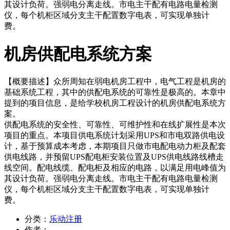
其设计负荷。强弱电分离走线。市电主干配有电路电量检测
仪，每个机柜区域分支主干配置数字电表，可实现单独计
费。
机房供配电系统方案
【概要描述】
众所周知在弱电机房工程中，电气工程是机房的
基础系统工程，其中的供配电系统的可靠性是极高的。本章中
提到的项目信息，是给学校机房工程设计的机房供配电系统方
案。
供配电系统的安全性、可靠性、可维护性和在线扩展性是本次
项目的重点。本项目供电系统计划采用UPS和市电双路供电设
计，基于预算成本考虑，本期项目只做市电配电动力柜及配套
供电线路，并预留UPS配电柜安装位置及UPS供电线路线槽走
线空间。配电线缆、配电柜及相应的电路，以满足用电峰值为
其设计负荷。强弱电分离走线。市电主干配有电路电量检测
仪，每个机柜区域分支主干配置数字电表，可实现单独计
费。
分类：
乐动注册
作者：